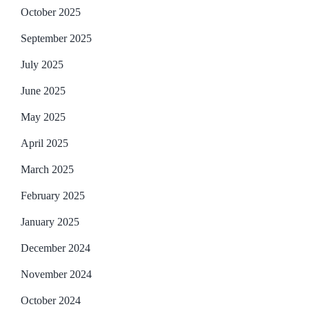
October 2025
September 2025
July 2025
June 2025
May 2025
April 2025
March 2025
February 2025
January 2025
December 2024
November 2024
October 2024