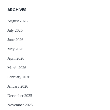
ARCHIVES
August 2026
July 2026
June 2026
May 2026
April 2026
March 2026
February 2026
January 2026
December 2025
November 2025