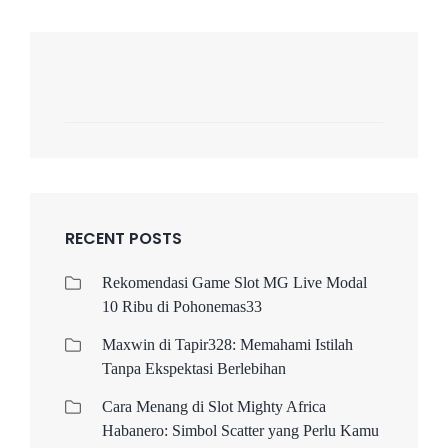
RECENT POSTS
Rekomendasi Game Slot MG Live Modal
10 Ribu di Pohonemas33
Maxwin di Tapir328: Memahami Istilah
Tanpa Ekspektasi Berlebihan
Cara Menang di Slot Mighty Africa
Habanero: Simbol Scatter yang Perlu Kamu