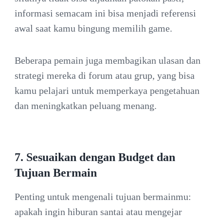
informasi semacam ini bisa menjadi referensi
awal saat kamu bingung memilih game.
Beberapa pemain juga membagikan ulasan dan
strategi mereka di forum atau grup, yang bisa
kamu pelajari untuk memperkaya pengetahuan
dan meningkatkan peluang menang.
7.
Sesuaikan dengan Budget dan
Tujuan Bermain
Penting untuk mengenali tujuan bermainmu:
apakah ingin hiburan santai atau mengejar