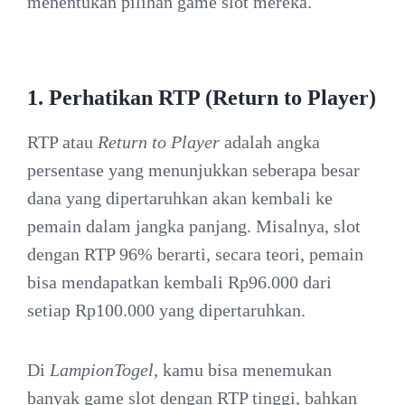
menentukan pilihan game slot mereka.
1.
Perhatikan RTP (Return to Player)
RTP atau
Return to Player
adalah angka
persentase yang menunjukkan seberapa besar
dana yang dipertaruhkan akan kembali ke
pemain dalam jangka panjang. Misalnya, slot
dengan RTP 96% berarti, secara teori, pemain
bisa mendapatkan kembali Rp96.000 dari
setiap Rp100.000 yang dipertaruhkan.
Di
LampionTogel
, kamu bisa menemukan
banyak game slot dengan RTP tinggi, bahkan