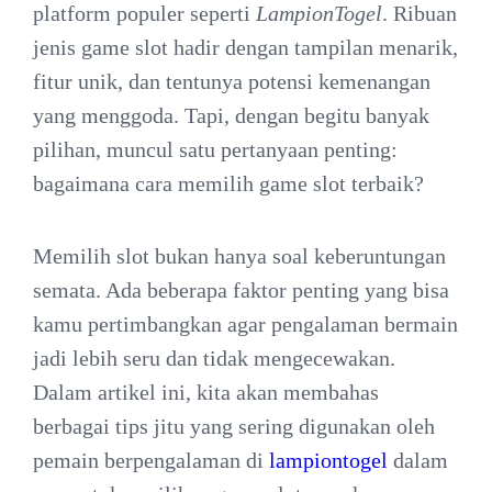
platform populer seperti
LampionTogel
. Ribuan
jenis game slot hadir dengan tampilan menarik,
fitur unik, dan tentunya potensi kemenangan
yang menggoda. Tapi, dengan begitu banyak
pilihan, muncul satu pertanyaan penting:
bagaimana cara memilih game slot terbaik?
Memilih slot bukan hanya soal keberuntungan
semata. Ada beberapa faktor penting yang bisa
kamu pertimbangkan agar pengalaman bermain
jadi lebih seru dan tidak mengecewakan.
Dalam artikel ini, kita akan membahas
berbagai tips jitu yang sering digunakan oleh
pemain berpengalaman di
lampiontogel
dalam