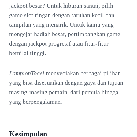
jackpot besar? Untuk hiburan santai, pilih
game slot ringan dengan taruhan kecil dan
tampilan yang menarik. Untuk kamu yang
mengejar hadiah besar, pertimbangkan game
dengan jackpot progresif atau fitur-fitur
bernilai tinggi.
LampionTogel
menyediakan berbagai pilihan
yang bisa disesuaikan dengan gaya dan tujuan
masing-masing pemain, dari pemula hingga
yang berpengalaman.
Kesimpulan