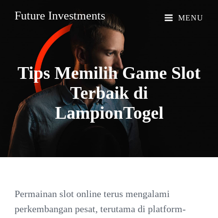
Future Investments
MENU
Tips Memilih Game Slot
Terbaik di
LampionTogel
Permainan slot online terus mengalami
perkembangan pesat, terutama di platform-