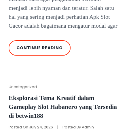
menjadi lebih nyaman dan teratur. Salah satu
hal yang sering menjadi perhatian Apk Slot
Gacor adalah bagaimana mengatur modal agar
STRATEGI
CONTINUE READING
MANAJEMEN
MODAL
AGAR
SESI
BERMAIN
DI
SLOT
Cat
Uncategorized
BISA
Links
LEBIH
Eksplorasi Tema Kreatif dalam
PANJANG
Gameplay Slot Habanero yang Tersedia
di betwin188
Posted On
July 24, 2026
|
Posted By
Admin