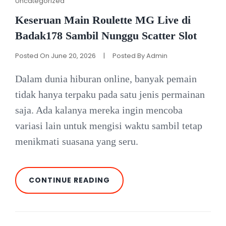
Cat
Uncategorized
MERAIH
Links
JACKPOT
Keseruan Main Roulette MG Live di
Badak178 Sambil Nunggu Scatter Slot
Posted On
June 20, 2026
|
Posted By
Admin
Dalam dunia hiburan online, banyak pemain
tidak hanya terpaku pada satu jenis permainan
saja. Ada kalanya mereka ingin mencoba
variasi lain untuk mengisi waktu sambil tetap
menikmati suasana yang seru.
KESERUAN
CONTINUE READING
MAIN
ROULETTE
MG
LIVE