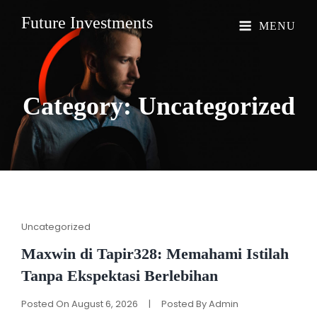
Future Investments
MENU
Category:
Uncategorized
Cat
Uncategorized
Links
Maxwin di Tapir328: Memahami Istilah
Tanpa Ekspektasi Berlebihan
Posted On
August 6, 2026
|
Posted By
Admin