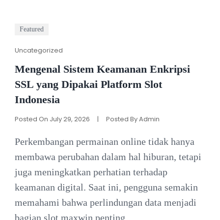
AFRICA
HABANERO:
SIMBOL
Featured
SCATTER
YANG
Cat
Uncategorized
PERLU
Links
KAMU
Mengenal Sistem Keamanan Enkripsi
INCAR
SSL yang Dipakai Platform Slot
Indonesia
Posted On
July 29, 2026
|
Posted By
Admin
Perkembangan permainan online tidak hanya
membawa perubahan dalam hal hiburan, tetapi
juga meningkatkan perhatian terhadap
keamanan digital. Saat ini, pengguna semakin
memahami bahwa perlindungan data menjadi
bagian slot maxwin penting