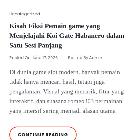
DI
BADAK178
SAMBIL
Cat
Uncategorized
NUNGGU
Links
SCATTER
Kisah Fiksi Pemain game yang
SLOT
Menjelajahi Koi Gate Habanero dalam
Satu Sesi Panjang
Posted On
June 17, 2026
|
Posted By
Admin
Di dunia game slot modern, banyak pemain
tidak hanya mencari hasil, tetapi juga
pengalaman. Visual yang menarik, fitur yang
interaktif, dan suasana romeo303 permainan
yang imersif sering menjadi alasan utama
KISAH
CONTINUE READING