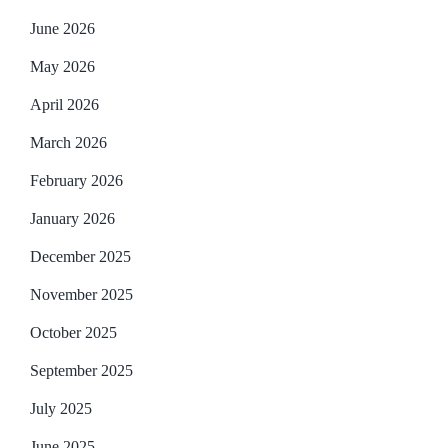
June 2026
May 2026
April 2026
March 2026
February 2026
January 2026
December 2025
November 2025
October 2025
September 2025
July 2025
June 2025