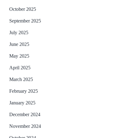
October 2025
September 2025
July 2025
June 2025
May 2025
April 2025
March 2025
February 2025
January 2025
December 2024
November 2024
October 2024