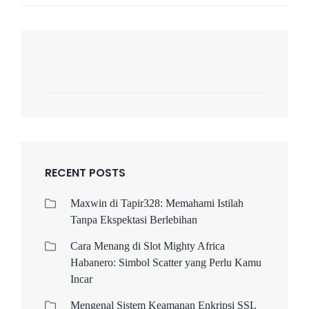
RECENT POSTS
Maxwin di Tapir328: Memahami Istilah
Tanpa Ekspektasi Berlebihan
Cara Menang di Slot Mighty Africa
Habanero: Simbol Scatter yang Perlu Kamu
Incar
Mengenal Sistem Keamanan Enkripsi SSL