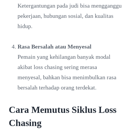
Ketergantungan pada judi bisa mengganggu
pekerjaan, hubungan sosial, dan kualitas
hidup.
Rasa Bersalah atau Menyesal
Pemain yang kehilangan banyak modal
akibat loss chasing sering merasa
menyesal, bahkan bisa menimbulkan rasa
bersalah terhadap orang terdekat.
Cara Memutus Siklus Loss
Chasing