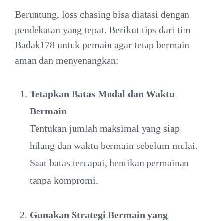
Beruntung, loss chasing bisa diatasi dengan
pendekatan yang tepat. Berikut tips dari tim
Badak178 untuk pemain agar tetap bermain
aman dan menyenangkan:
Tetapkan Batas Modal dan Waktu
Bermain
Tentukan jumlah maksimal yang siap
hilang dan waktu bermain sebelum mulai.
Saat batas tercapai, hentikan permainan
tanpa kompromi.
Gunakan Strategi Bermain yang