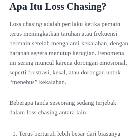
Apa Itu Loss Chasing?
Loss chasing adalah perilaku ketika pemain
terus meningkatkan taruhan atau frekuensi
bermain setelah mengalami kekalahan, dengan
harapan segera menutup kerugian. Fenomena
ini sering muncul karena dorongan emosional,
seperti frustrasi, kesal, atau dorongan untuk
“menebus” kekalahan.
Beberapa tanda seseorang sedang terjebak
dalam loss chasing antara lain:
Terus bertaruh lebih besar dari biasanya