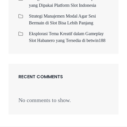
yang Dipakai Platform Slot Indonesia
Strategi Manajemen Modal Agar Sesi
Bermain di Slot Bisa Lebih Panjang
Eksplorasi Tema Kreatif dalam Gameplay
Slot Habanero yang Tersedia di betwin188
RECENT COMMENTS
No comments to show.