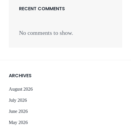
RECENT COMMENTS
No comments to show.
ARCHIVES
August 2026
July 2026
June 2026
May 2026