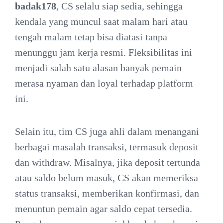
badak178
, CS selalu siap sedia, sehingga
kendala yang muncul saat malam hari atau
tengah malam tetap bisa diatasi tanpa
menunggu jam kerja resmi. Fleksibilitas ini
menjadi salah satu alasan banyak pemain
merasa nyaman dan loyal terhadap platform
ini.
Selain itu, tim CS juga ahli dalam menangani
berbagai masalah transaksi, termasuk deposit
dan withdraw. Misalnya, jika deposit tertunda
atau saldo belum masuk, CS akan memeriksa
status transaksi, memberikan konfirmasi, dan
menuntun pemain agar saldo cepat tersedia.