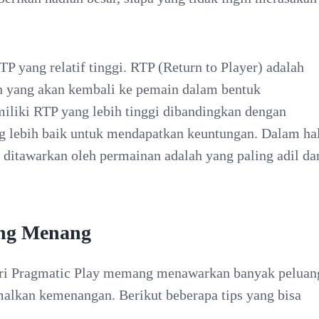
TP yang relatif tinggi. RTP (Return to Player) adalah
kan yang akan kembali ke pemain dalam bentuk
liki RTP yang lebih tinggi dibandingkan dengan
g lebih baik untuk mendapatkan keuntungan. Dalam ha
itawarkan oleh permainan adalah yang paling adil da
ang Menang
ri Pragmatic Play memang menawarkan banyak peluan
alkan kemenangan. Berikut beberapa tips yang bisa