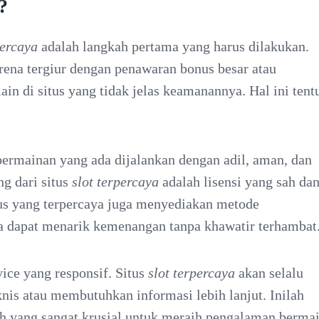
?
percaya
adalah langkah pertama yang harus dilakukan.
ena tergiur dengan penawaran bonus besar atau
in di situs yang tidak jelas keamanannya. Hal ini tent
rmainan yang ada dijalankan dengan adil, aman, dan
ng dari situs
slot terpercaya
adalah lisensi yang sah da
itus yang terpercaya juga menyediakan metode
 dapat menarik kemenangan tanpa khawatir terhambat
ice yang responsif. Situs
slot terpercaya
akan selalu
is atau membutuhkan informasi lebih lanjut. Inilah
ah yang sangat krusial untuk meraih pengalaman berma