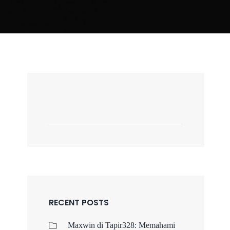
RECENT POSTS
Maxwin di Tapir328: Memahami