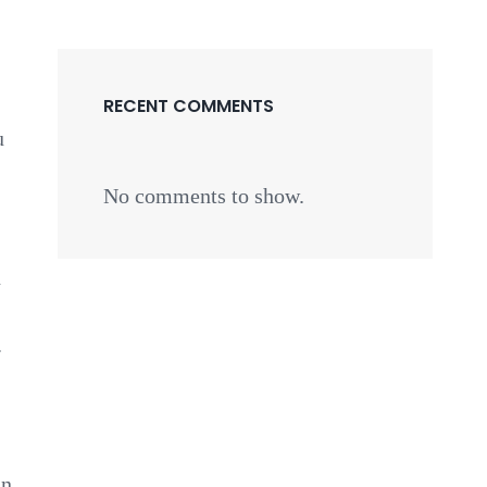
RECENT COMMENTS
u
No comments to show.
n
.
in